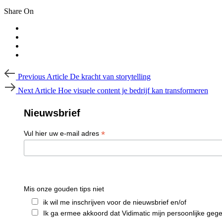
Share On
Post
Previous
Previous Article
De kracht van storytelling
Article
navigation
Next
Next Article
Hoe visuele content je bedrijf kan transformeren
Article
Nieuwsbrief
*
Vul hier uw e-mail adres
Mis onze gouden tips niet
ik wil me inschrijven voor de nieuwsbrief en/of
Ik ga ermee akkoord dat Vidimatic mijn persoonlijke geg