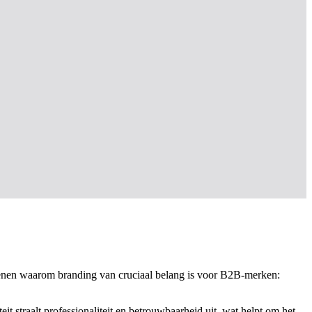
redenen waarom branding van cruciaal belang is voor B2B-merken:
 straalt professionaliteit en betrouwbaarheid uit, wat helpt om het