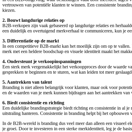
vertrouwen van potentiële klanten te winnen. Een consistente branding
kiezen.
2. Bouwt langdurige relaties op
B2B-verkopen zijn vaak gebaseerd op langdurige relaties en herhaalde 
een duidelijk en overtuigend merkverhaal te communiceren, kun je een
3. Differentiatie op de markt
In een competitieve B2B-markt kan het moeilijk zijn om op te vallen.
merk met een heldere boodschap en visuele identiteit maakt het makkel
4. Ondersteunt je verkoopinspanningen
Een sterk merk vergemakkelijkt het verkoopproces door de waarde van
gesprekken te beginnen en te sturen, wat kan leiden tot meer geslaagd
5. Aantrekken van talent
Branding is niet alleen belangrijk voor klanten, maar ook voor potent
en de waarden van je merk kunnen bijdragen aan het aantrekken van we
6. Biedt consistentie en richting
Een duidelijke brandingstrategie biedt richting en consistentie in al
uitstraling hanteren. Consistentie in branding helpt bij het opbouwen v
In de B2B-wereld is branding dus veel meer dan alleen een visueel ele
je groei. Door te investeren in een sterke merkidentiteit, leg je de basi