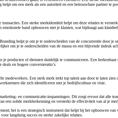
 helpt om een merk als een autoriteit en een betrouwbare partner te po
transacties. Een sterke merkidentiteit helpt om deze relaties te verst
 emotionele band opbouwen met je klanten, wat bijdraagt aan klantbeho
 Branding helpt je om je te onderscheiden van de concurrentie door je
ijker om je te onderscheiden van de massa en een blijvende indruk acht
 je producten of diensten duidelijk te communiceren. Een herkenbaar e
e deals en hogere conversieratio’s.
iële medewerkers. Een sterk merk trekt top talent aan door te laten zie
rknemers die zich identificeren met je bedrijfscultuur en visie.
 je marketing- en communicatie-inspanningen. Dit zorgt ervoor dat alle 
an een solide merkherkenning en versterkt de effectiviteit van al je merk
ment; het is een strategisch instrument dat helpt bij het opbouwen van
s voor langdurig succes en sterke zakelijke relaties.