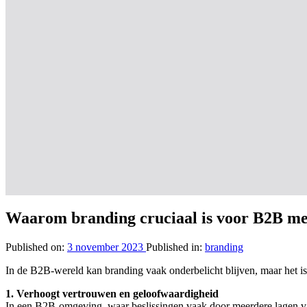
Waarom branding cruciaal is voor B2B m
Published on:
3 november 2023
Published in:
branding
In de B2B-wereld kan branding vaak onderbelicht blijven, maar het is
1. Verhoogt vertrouwen en geloofwaardigheid
In een B2B-omgeving, waar beslissingen vaak door meerdere lagen van b