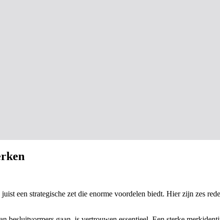
erken
 juist een strategische zet die enorme voordelen biedt. Hier zijn zes 
esluitvormers gaan, is vertrouwen essentieel. Een sterke merkidentiteit