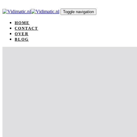
Skip
Skip
links
to
Toggle navigation
primary
navigation
HOME
Skip
CONTACT
to
OVER
content
BLOG